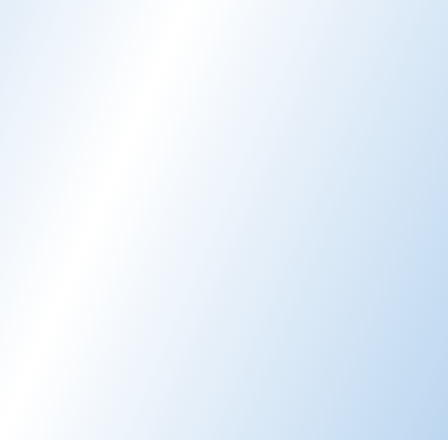
Verstreute Kommunikation
Gäste kontaktieren Sie per E-Mail, Chat, Telefon
und In-App. Den Überblick über
kanalübergreifende Anfragen zu behalten ist
chaotisch.
Upselling-Möglichkeiten
Resorts haben enormes Upselling-Potenzial, aber
Mitarbeiter können nicht jedem Gast proaktiv
Erlebnisse empfehlen.