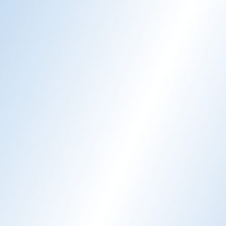
Komplexe Serviceangebote
Resorts bieten Restaurants, Spas, Aktivitäten,
Ausflüge und mehr. Gäste haben ständig Fragen
zu allem.
Aktivitäts- & Erlebnisbuchungen
Gäste möchten Tauchkurse, Spa-Behandlungen
und Restauranttische buchen. Die manuelle
Koordination schafft Engpässe.