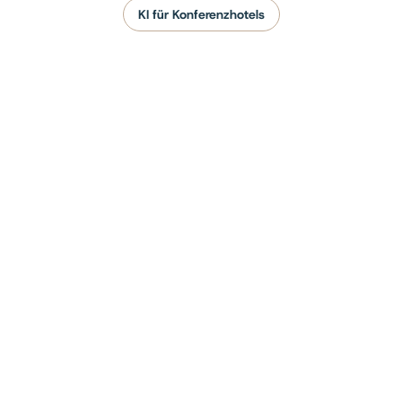
KI für Konferenzhotels