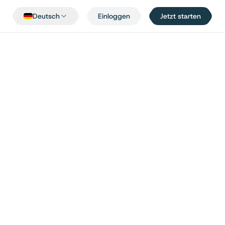
Deutsch
Einloggen
Jetzt starten