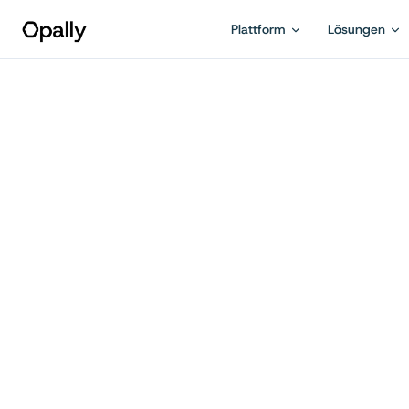
Plattform
Lösungen