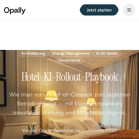
Jetzt starten
KI-Einführung
Change Management
KI für Hotels
Governance
Hotel-KI-Rollout-Playbook
Wie man vom Proof-of-Concept zum täglichen
Betrieb gelangt — mit klaren Leitplanken,
messbarer Wirkung und Mitarbeiter-Buy-in.
Von der Opally-Redaktion
·
16. September 2025