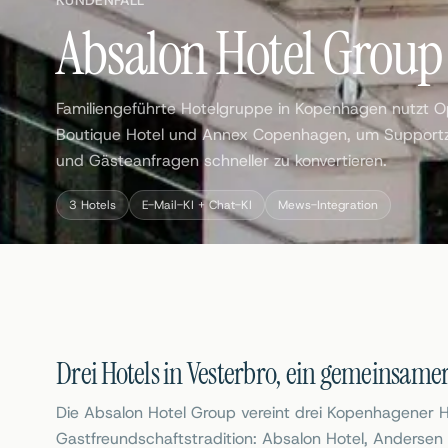
KUNDENFALL
Absalon Hotel Group
Familiengeführte Hotelgruppe in Kopenhagen nutzt O
Boutique Hotel und Annex Copenhagen, um Supportze
und Gästeanfragen schneller zu konvertieren.
3 Hotels
E-Mail-KI + Chat-KI
Mews-Integration
Drei Hotels in Vesterbro, ein gemeinsame
Die Absalon Hotel Group vereint drei Kopenhagener H
Gastfreundschaftstradition: Absalon Hotel, Anderse