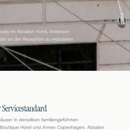
pally im Absalon Hotel, Andersen
it an der Rezeption zu reduzieren
r Servicestandard
äuser in derselben familiengeführten
n Boutique Hotel und Annex Copenhagen. Absalon