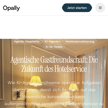
Jetzt starten
Agentic Hospitality
KI-Agenten
Hotelautomatisierung
KI für Hotels
Agentische Gastfreundschaft: Die
Zukunft des Hotelservice
Wie KI-Agenten mühsame operative Aufgaben
übernehmen, damit sich Ihr Team auf das
Wesentliche konzentrieren kann:
außergewöhnliche persönliche Gästeerlebnisse zu