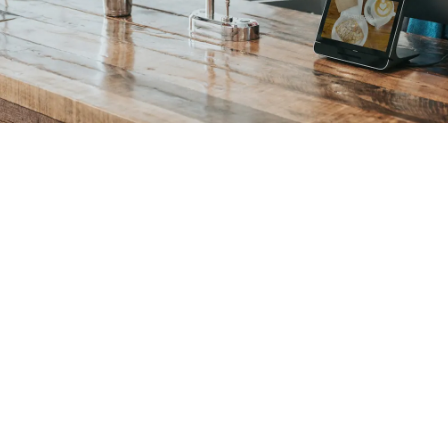
14 Tage kostenlos testen
Demo buchen
70%
Zeitersparnis bei Anfragen
5 min
zum Starten
24/7
KI-Verfügbarkeit
VON FÜHRENDEN HOTELS VERTRAUT